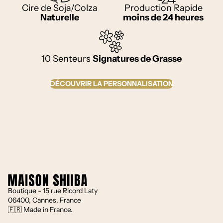
Cire de Soja/Colza
Production Rapide
Naturelle
moins de 24 heures
10 Senteurs
Signatures de Grasse
DÉCOUVRIR LA PERSONNALISATION
Besoin d'Aide ?
Contactez nous du lundi au vendredi de 09-17h
Whatsapp
E-mail
0493682360
Boutique - 15 rue Ricord Laty
06400, Cannes, France
🇫🇷 Made in France.